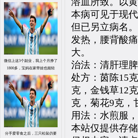
溶血所致。以黄
本病可见于现代
但已另立病名。
发热，腰背酸痛
大。
微信上这3个副业，我上个月挣了
治法：清肝理
1800多，宝妈在家带娃也能轻
处方：茵陈15克
克，金钱草12克
克，菊花9克，
用法：水煎服，
本站仅提供存储
分手爱零食之后，三只松鼠仍要